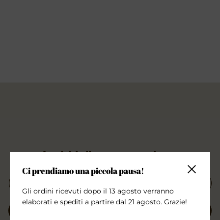
Iscriviti alla nostra newsletter
Ci prendiamo una piccola pausa!
Chiudi la 
Gli ordini ricevuti dopo il 13 agosto verranno
elaborati e spediti a partire dal 21 agosto. Grazie!
INVIA