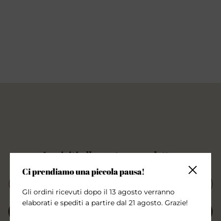
Iscriviti alla nostra newsletter
Ci prendiamo una piccola pausa!
Chiudi la 
Gli ordini ricevuti dopo il 13 agosto verranno
elaborati e spediti a partire dal 21 agosto. Grazie!
INVIA