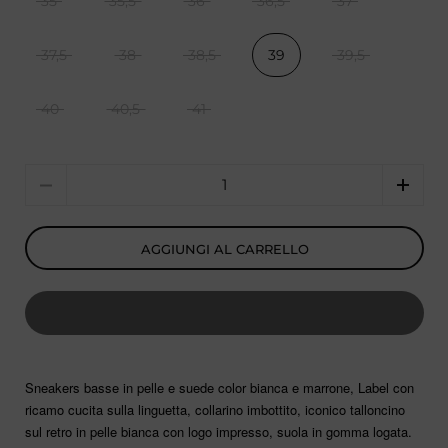
35
35,5
36
36,5
37
37,5
38
38,5
39
39,5
40
40,5
41
Quantità
AGGIUNGI AL CARRELLO
Sneakers basse in pelle e suede color bianca e marrone, Label con
ricamo cucita sulla linguetta, collarino imbottito, iconico talloncino
sul retro in pelle bianca con logo impresso, suola in gomma logata.