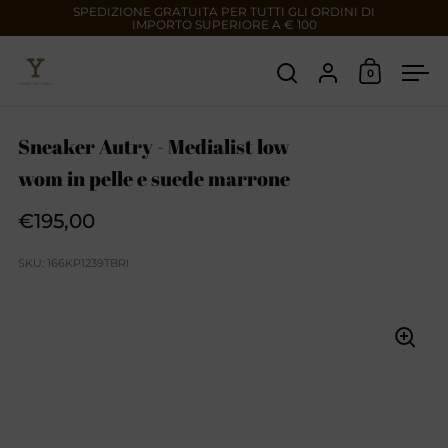
Passa ai contenuti
SPEDIZIONE GRATUITA PER TUTTI GLI ORDINI DI
IMPORTO SUPERIORE A € 100
Account
0
Apri carre
Apri ricerca
Apr
Sneaker Autry - Medialist low
wom in pelle e suede marrone
€195,00
Prezzo
SKU: 166KP1239TBRI