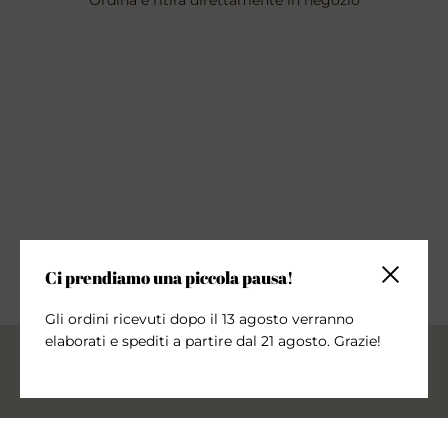
Ordina e ritira direttamente in negozio
Ci prendiamo una piccola pausa!
Chiudi la 
Gli ordini ricevuti dopo il 13 agosto verranno
elaborati e spediti a partire dal 21 agosto. Grazie!