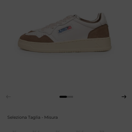
Diapositiva precedente
Diapos
Seleziona Taglia - Misura