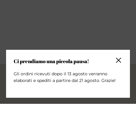
Ci prendiamo una piccola pausa!
Chiudi la 
Gli ordini ricevuti dopo il 13 agosto verranno
elaborati e spediti a partire dal 21 agosto. Grazie!
Iscriviti alla nostra newsletter