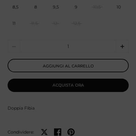
8,5
8
9,5
9
10,5
10
11
11,5
12
12,5
Quantità
AGGIUNGI AL CARRELLO
ACQUISTA ORA
Doppia Fibia
Condividi su X
Condividi su Facebook
Condividi su Pinterest
Condividere: