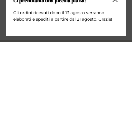
Ci prendiamo una piccola pausa!
Chiudi la 
Gli ordini ricevuti dopo il 13 agosto verranno
elaborati e spediti a partire dal 21 agosto. Grazie!
Iscriviti alla nostra newsletter
INVIA